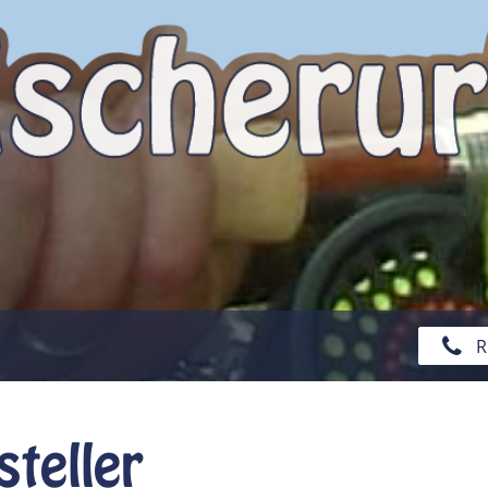
R
teller