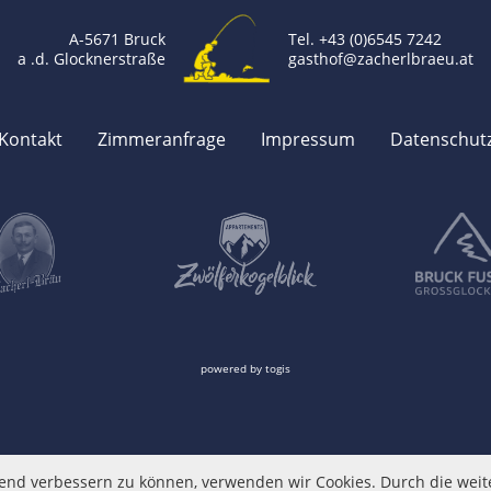
A-5671 Bruck
Tel. +43 (0)6545 7242
a .d. Glocknerstraße
gasthof@zacherlbraeu.at
Kontakt
Zimmeranfrage
Impressum
Datenschut
powered by
togis
ufend verbessern zu können, verwenden wir Cookies. Durch die wei