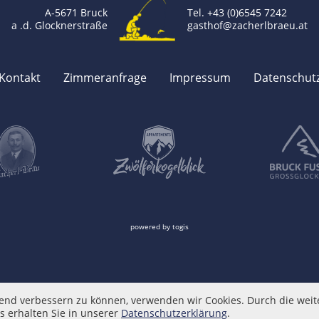
A-5671 Bruck
Tel. +43 (0)6545 7242
a .d. Glocknerstraße
gasthof@zacherlbraeu.at
Kontakt
Zimmeranfrage
Impressum
Datenschut
powered by
togis
ufend verbessern zu können, verwenden wir Cookies. Durch die wei
s erhalten Sie in unserer
Datenschutzerklärung
.